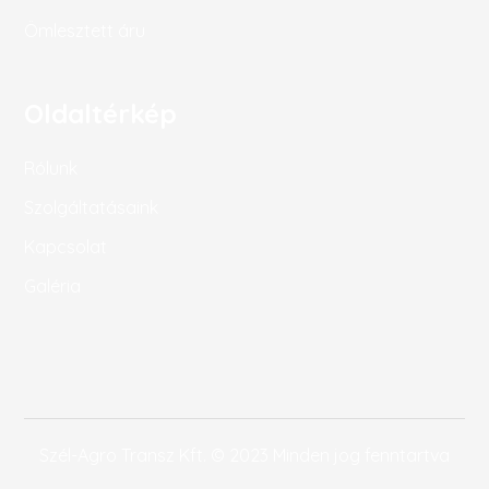
Ömlesztett áru
Oldaltérkép
Rólunk
Szolgáltatásaink
Kapcsolat
Galéria
Szél-Agro Transz Kft. © 2023 Minden jog fenntartva