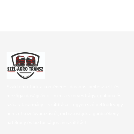
Szakterületünk a konténeres, darabos, ömlesztett és
mezőgazdasági áruk – mint a szervestrágya, gabona és
szálas takarmány – szállítása. Legyen szó belföldi vagy
nemzetközi fuvarozásról, mi biztosítjuk a gördülékeny,
hatékony és biztonságos áruszállítást.