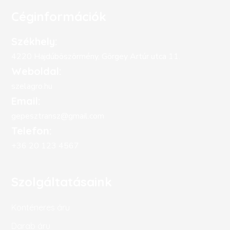
Céginformációk
Székhely:
4220 Hajdúböszörmény, Görgey Artúr utca 11.
Weboldal:
szelagro.hu
Email:
gepesztransz@gmail.com
Telefon:
+36 20 123 4567
Szolgáltatásaink
Konténeres áru
Darab áru