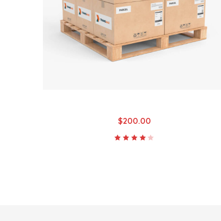
Premium Big Parcels
$
200.00
Rated
4.00
out of
5