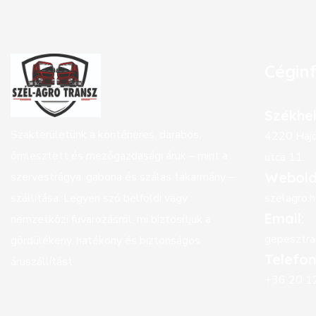
Cégin
Székhel
Szakterületünk a konténeres, darabos,
4220 Hajd
ömlesztett és mezőgazdasági áruk – mint a
utca 11.
Webold
szervestrágya, gabona és szálas takarmány –
szállítása. Legyen szó belföldi vagy
szelagro.h
Email:
nemzetközi fuvarozásról, mi biztosítjuk a
gepesztr
gördülékeny, hatékony és biztonságos
Telefon
áruszállítást.
+36 20 1