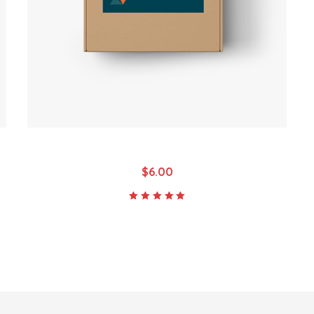
Small Parcel 1-2kg
$
6.00
Rated
5.00
out
of 5