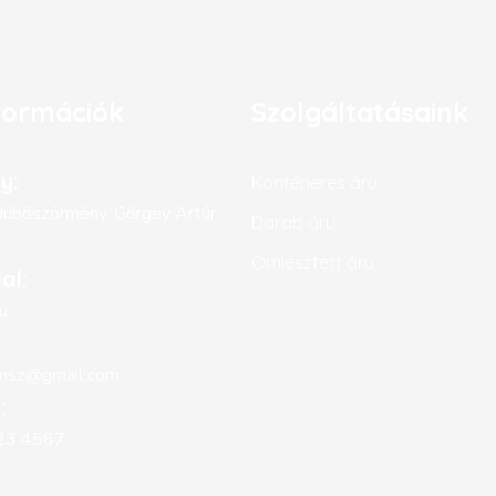
formációk
Szolgáltatásaink
y:
Konténeres áru
úböszörmény, Görgey Artúr
Darab áru
Ömlesztett áru
al:
u
ansz@gmail.com
:
23 4567